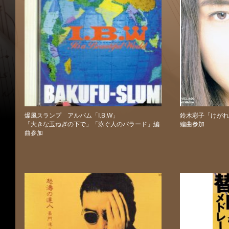
爆風スランプ アルバム「I.B.W」
鈴木彩子「けがれ
「大きな玉ねぎの下で」「泳ぐ人のバラード」編
編曲参加
曲参加